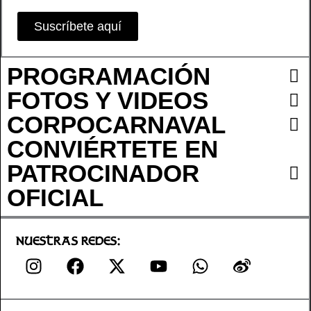
Suscríbete aquí
PROGRAMACIÓN
FOTOS Y VIDEOS
CORPOCARNAVAL
CONVIÉRTETE EN
PATROCINADOR
OFICIAL
Nuestras Redes:
I
F
X
Y
W
W
n
a
-
o
h
e
s
c
t
u
a
i
t
e
w
t
t
b