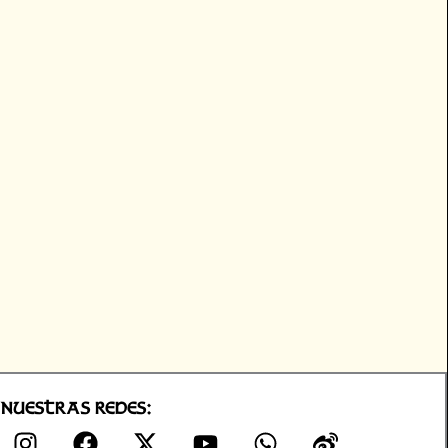
Nuestras Redes:
I
F
X
Y
W
W