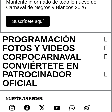
Mantente informado de todo lo nuevo del
Carnaval de Negros y Blancos 2026.
Suscríbete aquí
PROGRAMACIÓN
FOTOS Y VIDEOS
CORPOCARNAVAL
CONVIÉRTETE EN
PATROCINADOR
OFICIAL
Nuestras Redes:
I
F
X
Y
W
W
n
a
-
o
h
e